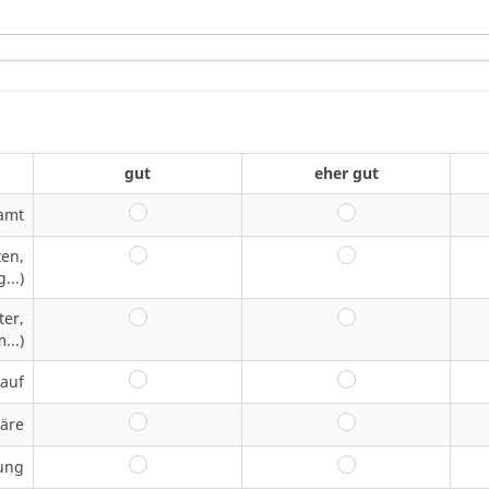
gut
eher gut
amt
gut
eher gut
en,
gut
eher gut
...)
er,
gut
eher gut
...)
lauf
gut
eher gut
häre
gut
eher gut
ung
gut
eher gut