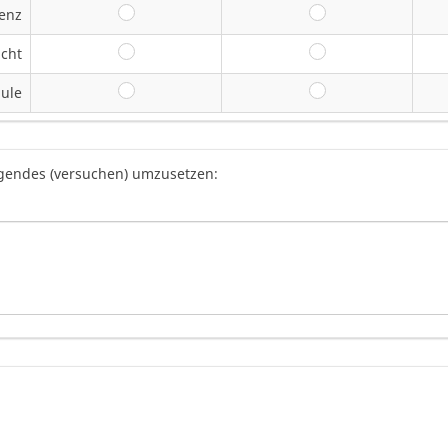
enz
gut
eher gut
icht
gut
eher gut
hule
gut
eher gut
lgendes (versuchen) umzusetzen: