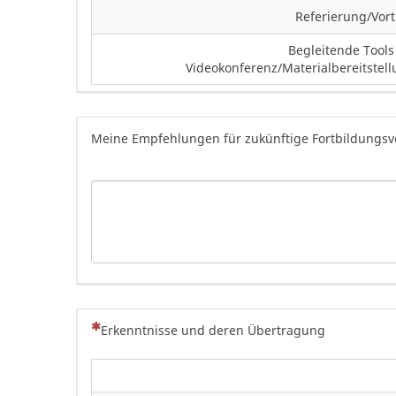
Referierung/Vor
Begleitende Tools
Videokonferenz/Materialbereitstel
Meine Empfehlungen für zukünftige Fortbildungsv
(Dies ist eine Pflichtfrage.)
Erkenntnisse und deren Übertragung