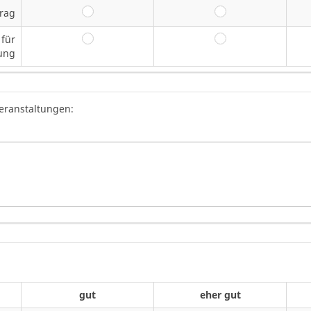
trag
gut
eher gut
 für
gut
eher gut
lung
eranstaltungen:
gut
eher gut