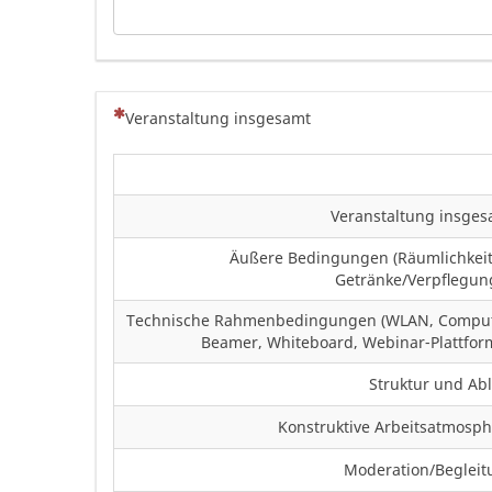
(Dies ist eine Pflichtfrage.)
Veranstaltung insgesamt
Veranstaltung insges
Äußere Bedingungen (Räumlichkeit
Getränke/Verpflegung
Technische Rahmenbedingungen (WLAN, Comput
Beamer, Whiteboard, Webinar-Plattform
Struktur und Ab
Konstruktive Arbeitsatmosp
Moderation/Begleit